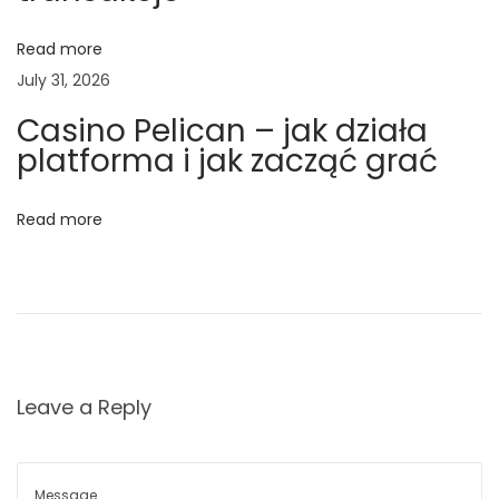
r
o
Read more
i
July 31, 2026
d
Casino Pelican – jak działa
–
platforma i jak zacząć grać
M
e
Read more
t
o
d
e
d
e
Leave a Reply
p
l
a