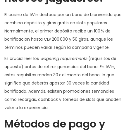
El casino de 1Win destaca por un bono de bienvenida que
combina depósito y giros gratis en slots populares.
Normalmente, el primer depósito recibe un 100 % de
bonificación hasta CLP 200 000 y 50 giros, aunque los
términos pueden variar según la campaña vigente.
Es crucial leer los
wagering requirements
(requisitos de
apuesta) antes de retirar ganancias del bono. En 1Win,
estos requisitos rondan 30 x el monto del bono, lo que
significa que deberás apostar 30 veces la cantidad
bonificada. Además, existen promociones semanales
como recargas, cashback y torneos de slots que añaden
valor a la experiencia.
Métodos de pago y