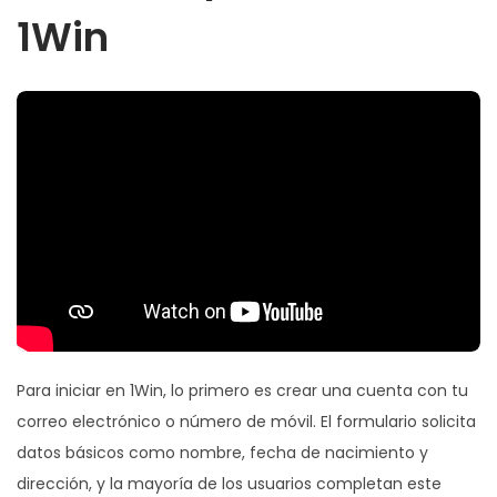
1Win
Para iniciar en 1Win, lo primero es crear una cuenta con tu
correo electrónico o número de móvil. El formulario solicita
datos básicos como nombre, fecha de nacimiento y
dirección, y la mayoría de los usuarios completan este