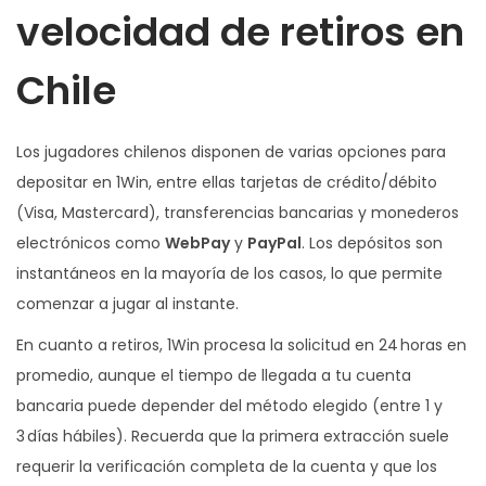
velocidad de retiros en
Chile
Los jugadores chilenos disponen de varias opciones para
depositar en 1Win, entre ellas tarjetas de crédito/débito
(Visa, Mastercard), transferencias bancarias y monederos
electrónicos como
WebPay
y
PayPal
. Los depósitos son
instantáneos en la mayoría de los casos, lo que permite
comenzar a jugar al instante.
En cuanto a retiros, 1Win procesa la solicitud en 24 horas en
promedio, aunque el tiempo de llegada a tu cuenta
bancaria puede depender del método elegido (entre 1 y
3 días hábiles). Recuerda que la primera extracción suele
requerir la verificación completa de la cuenta y que los