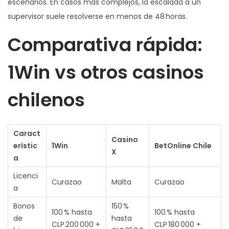
escenarios. En casos más complejos, la escalada a un
supervisor suele resolverse en menos de 48 horas.
Comparativa rápida:
1Win vs otros casinos
chilenos
Caract
Casino
erístic
1Win
BetOnline Chile
X
a
Licenci
Curazao
Malta
Curazao
a
Bonos
150 %
100 % hasta
100 % hasta
de
hasta
CLP 200 000 +
CLP 180 000 +