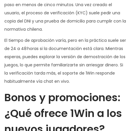
paso en menos de cinco minutos. Una vez creado el
usuario, el proceso de verificación (KYC) suele pedir una
copia del DNI y una prueba de domicilio para cumplir con la
normativa chilena.
El tiempo de aprobación varía, pero en la práctica suele ser
de 24 a 48 horas si la documentación está clara. Mientras
esperas, puedes explorar la versión de demostración de los
juegos, lo que permite familiarizarte sin arriesgar dinero. Si
la verificación tarda más, el soporte de 1Win responde
habitualmente vía chat en vivo.
Bonos y promociones:
¿Qué ofrece 1Win a los
nuevos jugadores?