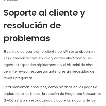
Soporte al cliente y
resolución de
problemas
El servicio de atención al cliente de 1Win está disponible
24/7 mediante chat en vivo y correo electrónico. Los
agentes responden rápidamente, y el historial de chat
permite revisar respuestas anteriores sin necesidad de
repetir preguntas.
Para problemas comunes, como retrasos en los pagos o
dudas sobre los bonos, la sección de Preguntas Frecuentes
(FAQ) está bien estructurada y cubre la mayoría de los