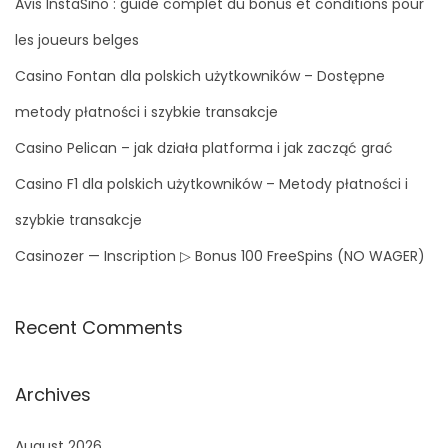
Avis InstaSino : guide complet du bonus et conditions pour
b
les joueurs belges
o
n
Casino Fontan dla polskich użytkowników – Dostępne
u
metody płatności i szybkie transakcje
s
Casino Pelican – jak działa platforma i jak zacząć grać
2
0
Casino F1 dla polskich użytkowników – Metody płatności i
0
szybkie transakcje
0
Casinozer — Inscription ▷ Bonus 100 FreeSpins (NO WAGER)
P
L
Recent Comments
N
i
Archives
s
z
August 2026