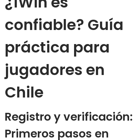
¿1Win es
confiable? Guía
práctica para
jugadores en
Chile
Registro y verificación:
Primeros pasos en