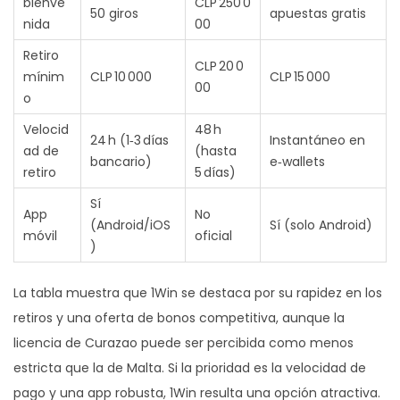
bienve
CLP 250 0
50 giros
apuestas gratis
nida
00
Retiro
CLP 20 0
mínim
CLP 10 000
CLP 15 000
00
o
Velocid
48 h
24 h (1‑3 días
Instantáneo en
ad de
(hasta
bancario)
e‑wallets
retiro
5 días)
Sí
App
No
(Android/iOS
Sí (solo Android)
móvil
oficial
)
La tabla muestra que 1Win se destaca por su rapidez en los
retiros y una oferta de bonos competitiva, aunque la
licencia de Curazao puede ser percibida como menos
estricta que la de Malta. Si la prioridad es la velocidad de
pago y una app robusta, 1Win resulta una opción atractiva.