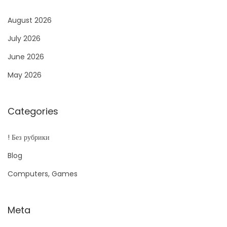
August 2026
July 2026
June 2026
May 2026
Categories
! Без рубрики
Blog
Computers, Games
Meta