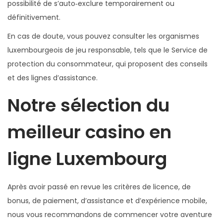
possibilité de s’auto‑exclure temporairement ou
définitivement.
En cas de doute, vous pouvez consulter les organismes
luxembourgeois de jeu responsable, tels que le Service de
protection du consommateur, qui proposent des conseils
et des lignes d’assistance.
Notre sélection du
meilleur casino en
ligne Luxembourg
Après avoir passé en revue les critères de licence, de
bonus, de paiement, d’assistance et d’expérience mobile,
nous vous recommandons de commencer votre aventure