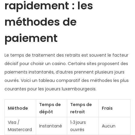
rapidement : les
méthodes de
paiement
Le temps de traitement des retraits est souvent le facteur
décisif pour choisir un casino. Certains sites proposent des
paiements instantanés, d’autres prennent plusieurs jours
ouvrés. Voici un tableau comparatif des méthodes les plus
courantes pour les joueurs luxembourgeois.
Temps de
Temps de
Méthode
Frais
dépôt
retrait
Visa /
1‑3 jours
Instantané
Aucun
Mastercard
ouvrés