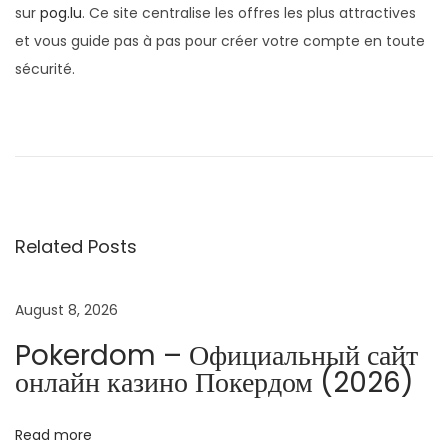
sur
pog.lu
. Ce site centralise les offres les plus attractives
et vous guide pas à pas pour créer votre compte en toute
sécurité.
O
n
l
i
n
Related Posts
e
c
a
August 8, 2026
s
Pokerdom – Официальный сайт
i
онлайн казино Покердом (2026)
n
o
Read more
L