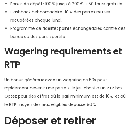
Bonus de dépôt : 100 % jusqu’à 200 € + 50 tours gratuits.
Cashback hebdomadaire : 10 % des pertes nettes
récupérées chaque lundi.
Programme de fidélité : points échangeables contre des
bonus ou des paris sportifs.
Wagering requirements et
RTP
Un bonus généreux avec un wagering de 50x peut
rapidement devenir une perte si le jeu choisi a un RTP bas.
Optez pour des offres où le pari minimum est de 10 € et où
le RTP moyen des jeux éligibles dépasse 96 %.
Déposer et retirer