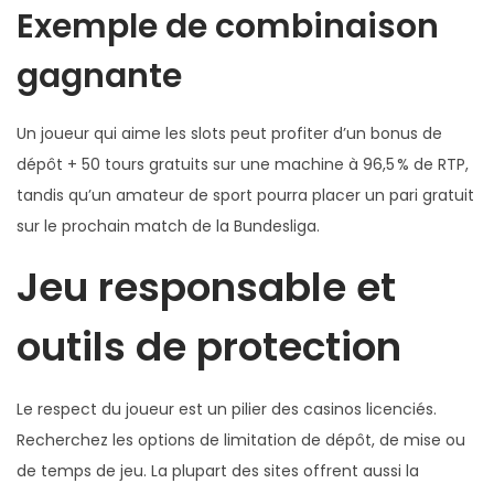
Exemple de combinaison
gagnante
Un joueur qui aime les slots peut profiter d’un bonus de
dépôt + 50 tours gratuits sur une machine à 96,5 % de RTP,
tandis qu’un amateur de sport pourra placer un pari gratuit
sur le prochain match de la Bundesliga.
Jeu responsable et
outils de protection
Le respect du joueur est un pilier des casinos licenciés.
Recherchez les options de limitation de dépôt, de mise ou
de temps de jeu. La plupart des sites offrent aussi la