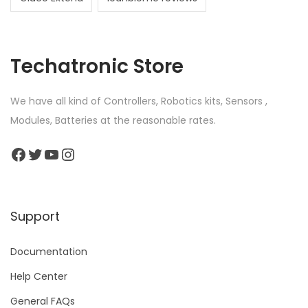
Techatronic Store
We have all kind of Controllers, Robotics kits, Sensors ,
Modules, Batteries at the reasonable rates.
Support
Documentation
Help Center
General FAQs