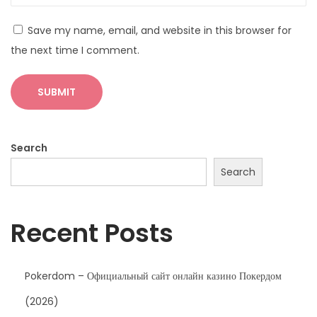
e
Save my name, email, and website in this browser for
c
the next time I comment.
a
s
i
n
o
Search
–
Search
k
o
m
Recent Posts
p
l
e
Pokerdom – Официальный сайт онлайн казино Покердом
t
(2026)
n