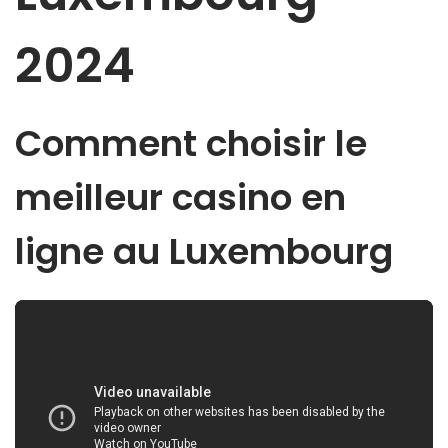
2024
Comment choisir le
meilleur casino en
ligne au Luxembourg