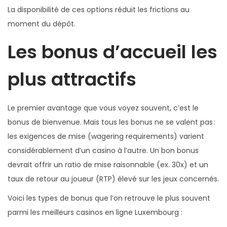
La disponibilité de ces options réduit les frictions au
moment du dépôt.
Les bonus d’accueil les
plus attractifs
Le premier avantage que vous voyez souvent, c’est le
bonus de bienvenue. Mais tous les bonus ne se valent pas :
les exigences de mise (wagering requirements) varient
considérablement d’un casino à l’autre. Un bon bonus
devrait offrir un ratio de mise raisonnable (ex. 30x) et un
taux de retour au joueur (RTP) élevé sur les jeux concernés.
Voici les types de bonus que l’on retrouve le plus souvent
parmi les meilleurs casinos en ligne Luxembourg :