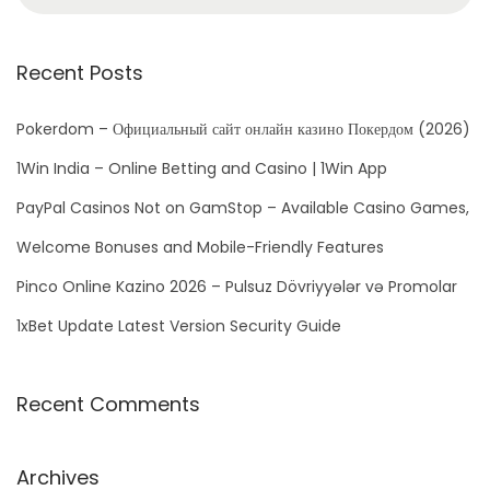
Recent Posts
Pokerdom – Официальный сайт онлайн казино Покердом (2026)
1Win India – Online Betting and Casino | 1Win App
PayPal Casinos Not on GamStop – Available Casino Games,
Welcome Bonuses and Mobile-Friendly Features
Pinco Online Kazino 2026 – Pulsuz Dövriyyələr və Promolar
1xBet Update Latest Version Security Guide
Recent Comments
Archives