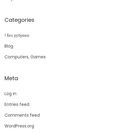
č
í
t
Categories
h
! Без рубрики
r
á
Blog
t
Computers, Games
Meta
Log in
Entries feed
Comments feed
WordPress.org