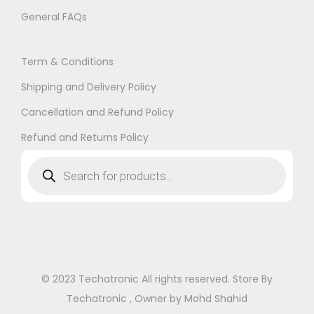
General FAQs
Term & Conditions
Shipping and Delivery Policy
Cancellation and Refund Policy
Refund and Returns Policy
© 2023 Techatronic
All rights reserved. Store By
Techatronic , Owner by Mohd Shahid