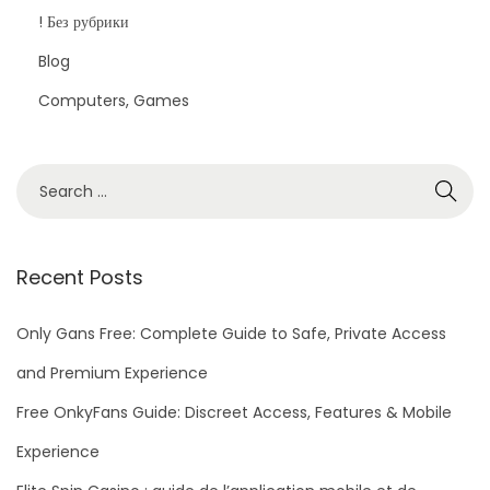
s
! Без рубрики
i
Blog
n
o
Computers, Games
c
z
–
J
a
Recent Posts
k
s
Only Gans Free: Complete Guide to Safe, Private Access
e
and Premium Experience
r
y
Free OnkyFans Guide: Discreet Access, Features & Mobile
c
Experience
h