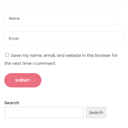
s
,
p
a
i
e
m
Save my name, email, and website in this browser for
e
the next time I comment.
n
t
s
é
c
Search
u
Search
r
i