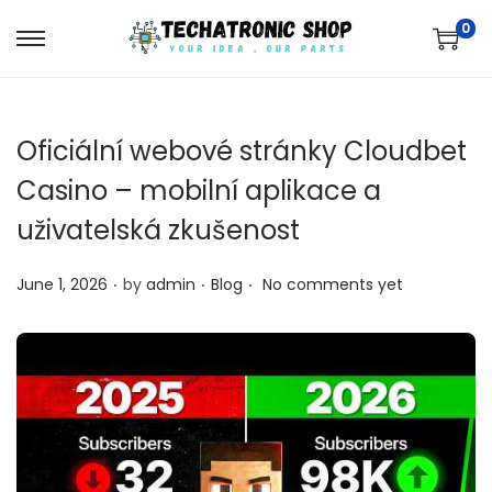
0
Oficiální webové stránky Cloudbet
Casino – mobilní aplikace a
uživatelská zkušenost
.
.
.
Posted on
Posted in
June 1, 2026
by
admin
Blog
No comments yet