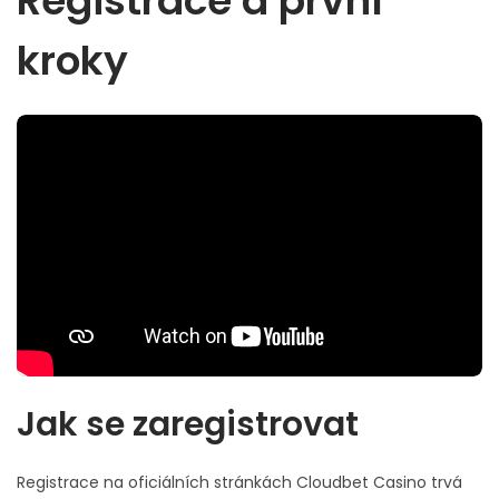
Registrace a první
kroky
Jak se zaregistrovat
Registrace na oficiálních stránkách Cloudbet Casino trvá